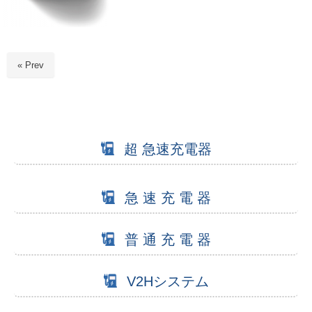
« Prev
超 急速充電器
急 速 充 電 器
普 通 充 電 器
V2Hシステム