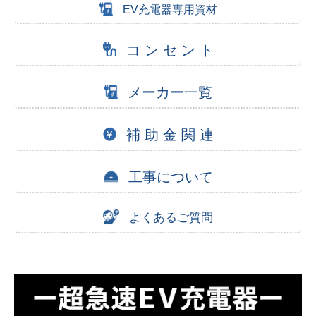
EV充電器専用資材
コ ン セ ン ト
メーカー一覧
補 助 金 関 連
工事について
よくあるご質問