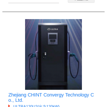
Zhejiang CHINT Convergy Technology C
o., Ltd.
ULTRA120U2(出力120kW)