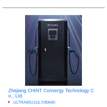
Zhejiang CHINT Convergy Technology C
o., Ltd.
ULTRA90U1(出力90kW)