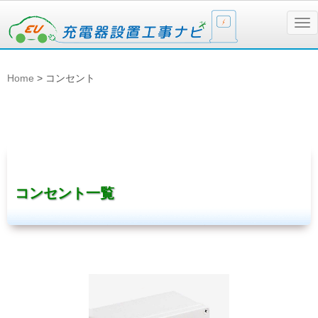
N
a
v
i
g
Home
>
コンセント
a
t
i
o
n
コンセント一覧