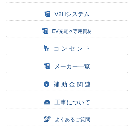
V2Hシステム
EV充電器専用資材
コ ン セ ン ト
メーカー一覧
補 助 金 関 連
工事について
よくあるご質問