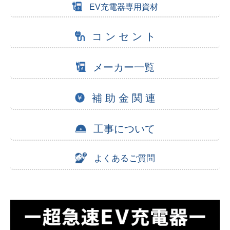
EV充電器専用資材
コ ン セ ン ト
メーカー一覧
補 助 金 関 連
工事について
よくあるご質問