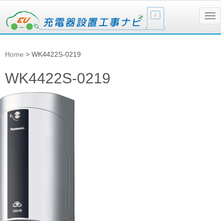
N
a
v
i
g
Home
>
WK4422S-0219
a
t
i
WK4422S-0219
o
n