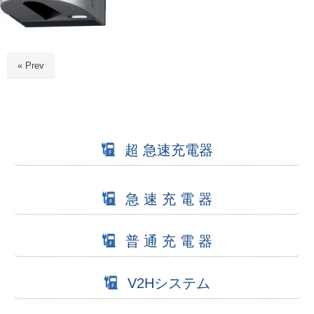
« Prev
超 急速充電器
急 速 充 電 器
普 通 充 電 器
V2Hシステム