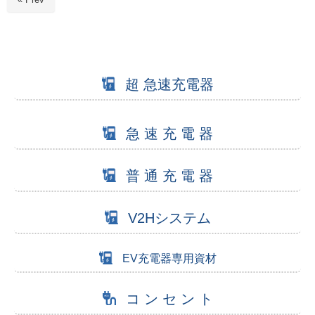
超 急速充電器
急 速 充 電 器
普 通 充 電 器
V2Hシステム
EV充電器専用資材
コ ン セ ン ト