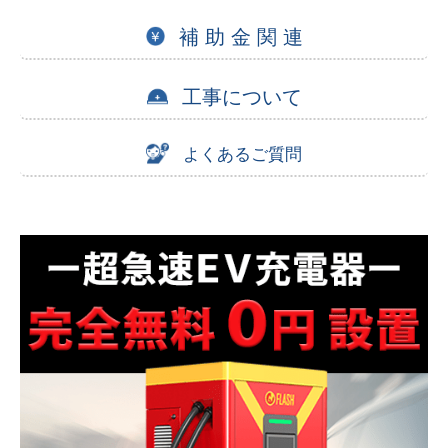
補 助 金 関 連
工事について
よくあるご質問