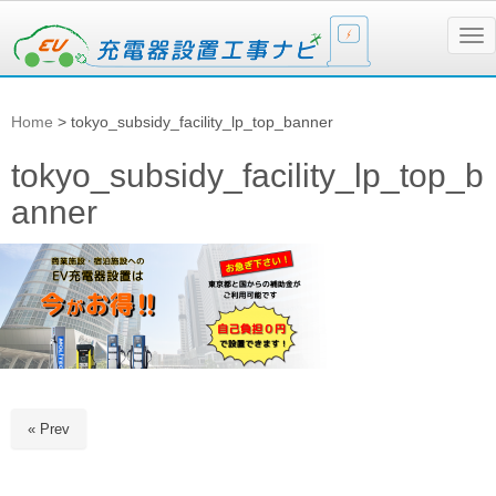
N
a
v
i
g
Home
>
tokyo_subsidy_facility_lp_top_banner
a
t
i
tokyo_subsidy_facility_lp_top_b
o
n
anner
« Prev