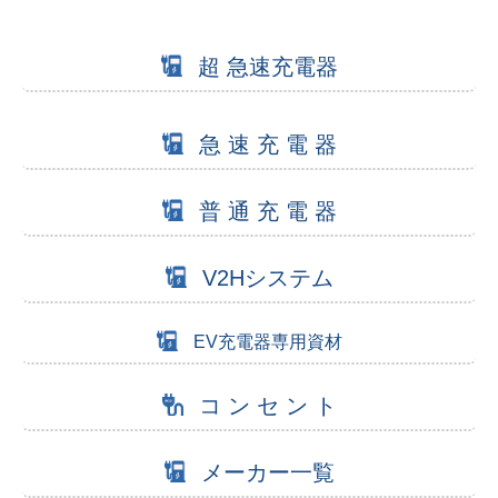
超 急速充電器
急 速 充 電 器
普 通 充 電 器
V2Hシステム
EV充電器専用資材
コ ン セ ン ト
メーカー一覧