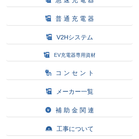
急 速 充 電 器
普 通 充 電 器
V2Hシステム
EV充電器専用資材
コ ン セ ン ト
メーカー一覧
補 助 金 関 連
工事について