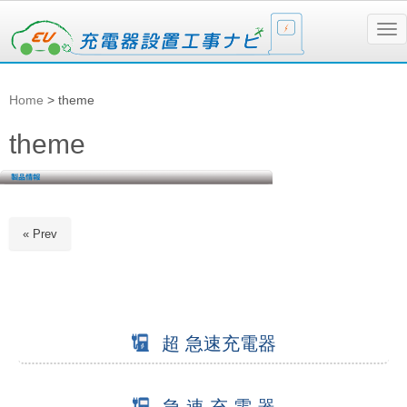
N
a
v
i
g
Home
>
theme
a
t
i
theme
o
n
« Prev
超 急速充電器