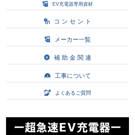
EV充電器専用資材
コ ン セ ン ト
メーカー一覧
補 助 金 関 連
工事について
よくあるご質問