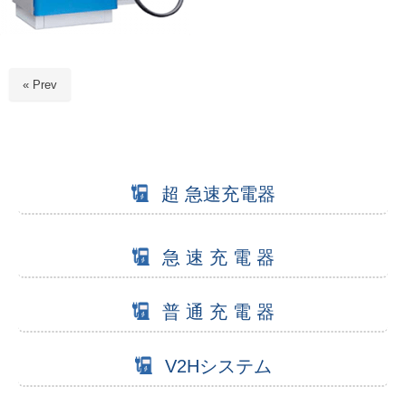
« Prev
超 急速充電器
急 速 充 電 器
普 通 充 電 器
V2Hシステム