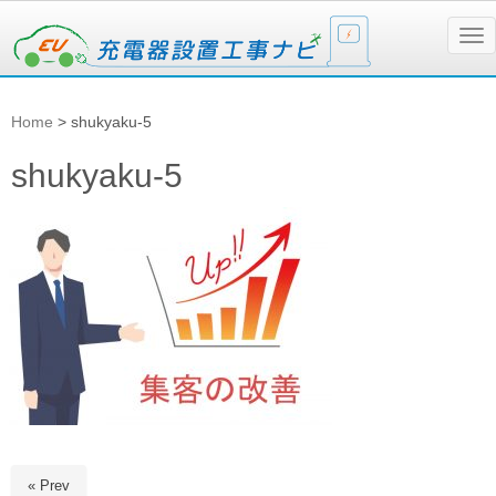
N
a
v
i
g
Home
>
shukyaku-5
a
t
i
shukyaku-5
o
n
« Prev