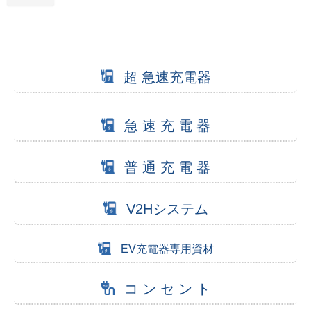
超 急速充電器
急 速 充 電 器
普 通 充 電 器
V2Hシステム
EV充電器専用資材
コ ン セ ン ト