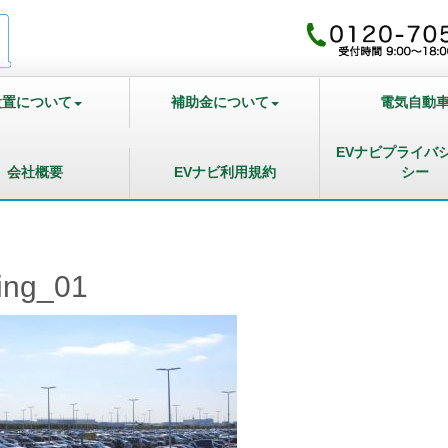
設置について
補助金について
電気自動
EVナビプライバ
会社概要
EVナビ利用規約
シー
ing_01