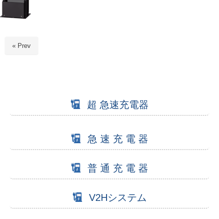
« Prev
超 急速充電器
急 速 充 電 器
普 通 充 電 器
V2Hシステム