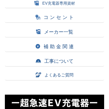
EV充電器専用資材
コ ン セ ン ト
メーカー一覧
補 助 金 関 連
工事について
よくあるご質問