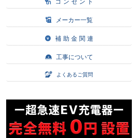
コ ン セ ン ト
メーカー一覧
補 助 金 関 連
工事について
よくあるご質問