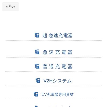
« Prev
超 急速充電器
急 速 充 電 器
普 通 充 電 器
V2Hシステム
EV充電器専用資材