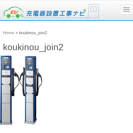
N
a
v
i
g
Home
>
koukinou_join2
a
t
i
koukinou_join2
o
n