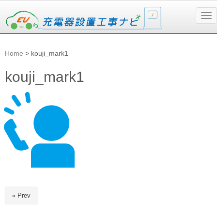
N
a
v
i
g
Home
>
kouji_mark1
a
t
i
kouji_mark1
o
n
« Prev