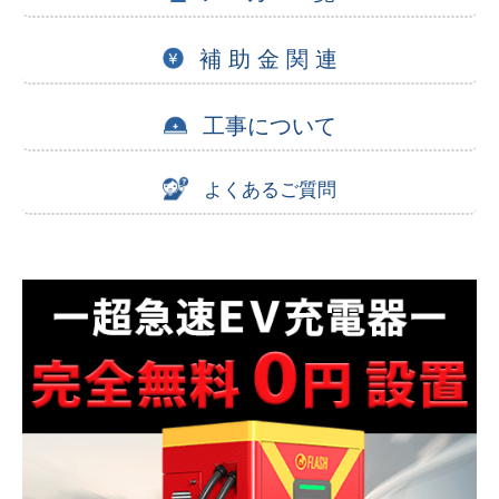
補 助 金 関 連
工事について
よくあるご質問