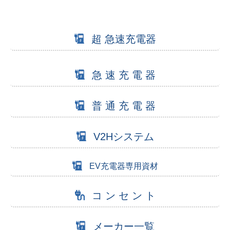
超 急速充電器
急 速 充 電 器
普 通 充 電 器
V2Hシステム
EV充電器専用資材
コ ン セ ン ト
メーカー一覧