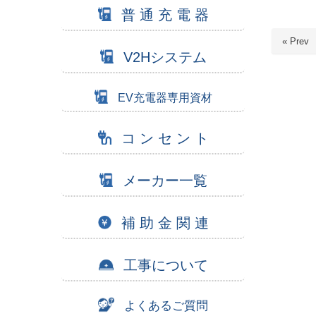
普 通 充 電 器
« Prev
V2Hシステム
EV充電器専用資材
コ ン セ ン ト
メーカー一覧
補 助 金 関 連
工事について
よくあるご質問