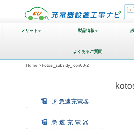
メリット
製品情報
よくあるご質問
Home
>
kotosi_subsidy_icon03-2
koto
超 急速充電器
急 速 充 電 器