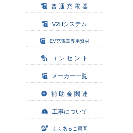
普 通 充 電 器
V2Hシステム
EV充電器専用資材
コ ン セ ン ト
メーカー一覧
補 助 金 関 連
工事について
よくあるご質問