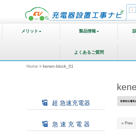
メリット
製品情報
よくあるご質問
Home
>
kenen-block_01
kene
超 急速充電器
急 速 充 電 器
« Prev