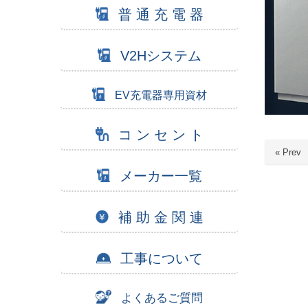
普 通 充 電 器
V2Hシステム
EV充電器専用資材
コ ン セ ン ト
« Prev
メーカー一覧
補 助 金 関 連
工事について
よくあるご質問