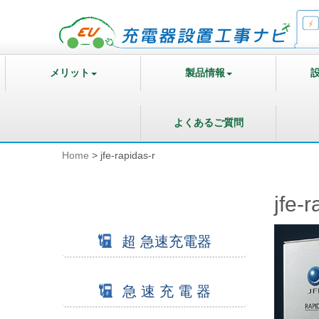
メリット
製品情報
よくあるご質問
Home
>
jfe-rapidas-r
jfe-r
超 急速充電器
急 速 充 電 器