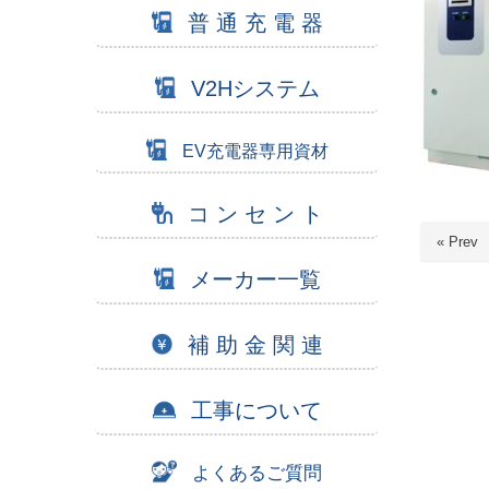
普 通 充 電 器
V2Hシステム
EV充電器専用資材
コ ン セ ン ト
« Prev
メーカー一覧
補 助 金 関 連
工事について
よくあるご質問