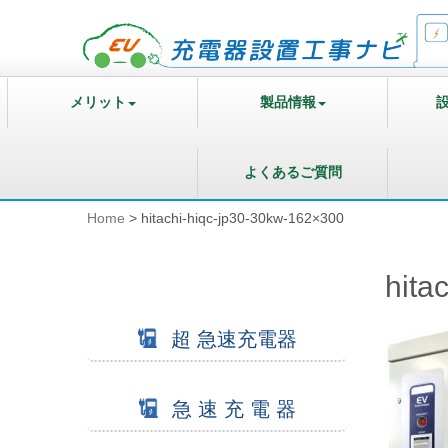
メリット
製品情報
よくあるご質問
Home
>
hitachi-hiqc-jp30-30kw-162×300
hita
超 急速充電器
急 速 充 電 器