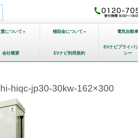
設置について
補助金について
電気自動
EVナビプライバ
会社概要
EVナビ利用規約
シー
chi-hiqc-jp30-30kw-162×300