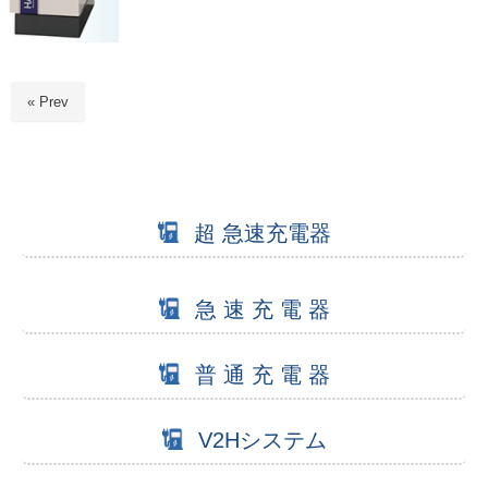
« Prev
超 急速充電器
急 速 充 電 器
普 通 充 電 器
V2Hシステム