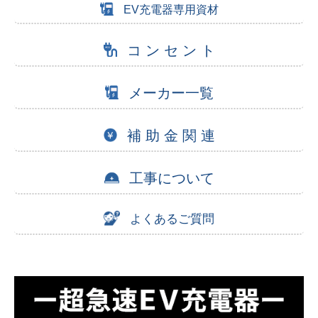
EV充電器専用資材
コ ン セ ン ト
メーカー一覧
補 助 金 関 連
工事について
よくあるご質問