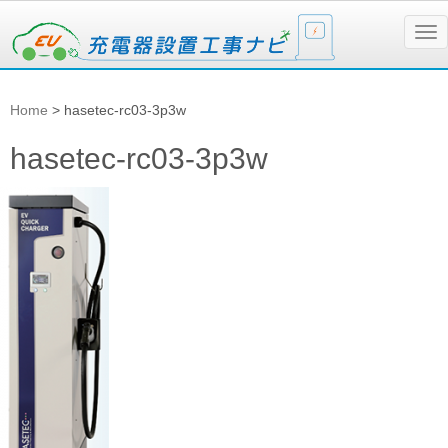
N
a
v
i
g
Home
>
hasetec-rc03-3p3w
a
t
i
hasetec-rc03-3p3w
o
n