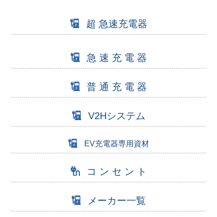
超 急速充電器
急 速 充 電 器
普 通 充 電 器
V2Hシステム
EV充電器専用資材
コ ン セ ン ト
メーカー一覧