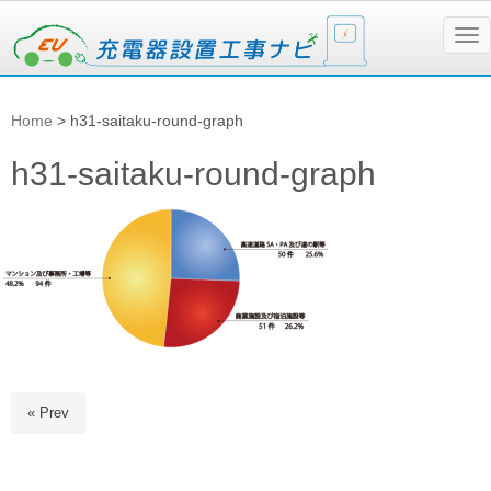
N
a
v
i
g
Home
>
h31-saitaku-round-graph
a
t
i
h31-saitaku-round-graph
o
n
« Prev