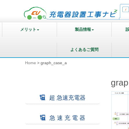
メリット
製品情報
よくあるご質問
Home
>
graph_case_a
gra
超 急速充電器
急 速 充 電 器