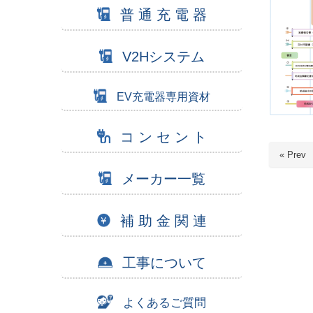
普 通 充 電 器
V2Hシステム
EV充電器専用資材
コ ン セ ン ト
« Prev
メーカー一覧
補 助 金 関 連
工事について
よくあるご質問