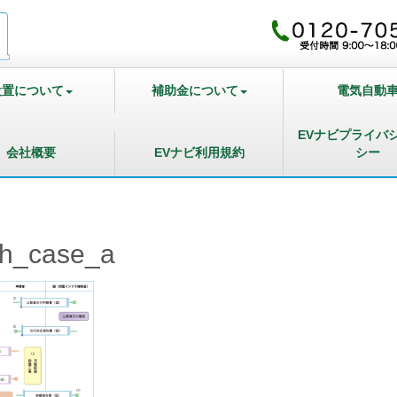
設置について
補助金について
電気自動
EVナビプライバ
会社概要
EVナビ利用規約
シー
ph_case_a