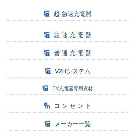
超 急速充電器
急 速 充 電 器
普 通 充 電 器
V2Hシステム
EV充電器専用資材
コ ン セ ン ト
メーカー一覧