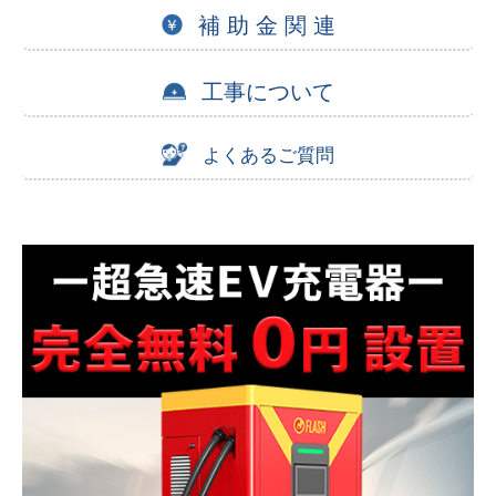
補 助 金 関 連
工事について
よくあるご質問