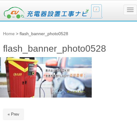
N
a
v
i
g
Home
>
flash_banner_photo0528
a
t
i
flash_banner_photo0528
o
n
« Prev