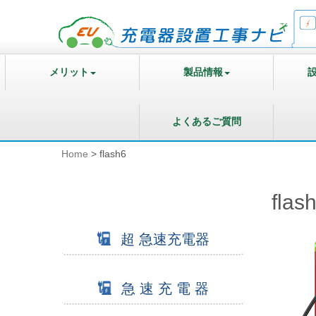
メリット
製品情報
よくあるご質問
Home
>
flash6
flas
超 急速充電器
急 速 充 電 器