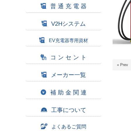
普 通 充 電 器
V2Hシステム
EV充電器専用資材
コ ン セ ン ト
« Prev
メーカー一覧
補 助 金 関 連
工事について
よくあるご質問