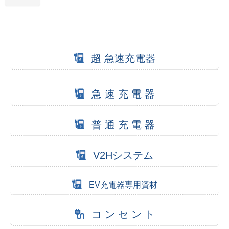
超 急速充電器
急 速 充 電 器
普 通 充 電 器
V2Hシステム
EV充電器専用資材
コ ン セ ン ト