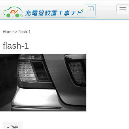
N
a
v
i
g
Home
>
flash-1
a
t
i
flash-1
o
n
« Prev