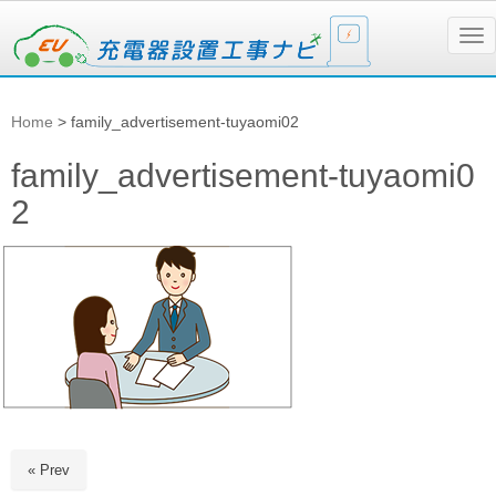
N
a
v
i
g
Home
>
family_advertisement-tuyaomi02
a
t
i
family_advertisement-tuyaomi0
o
n
2
« Prev