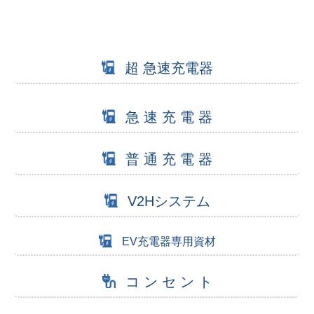
超 急速充電器
急 速 充 電 器
普 通 充 電 器
V2Hシステム
EV充電器専用資材
コ ン セ ン ト