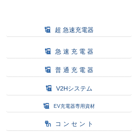
超 急速充電器
急 速 充 電 器
普 通 充 電 器
V2Hシステム
EV充電器専用資材
コ ン セ ン ト