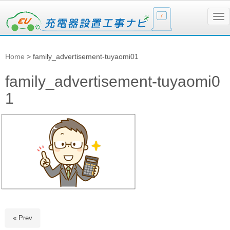
N
a
v
i
g
Home
>
family_advertisement-tuyaomi01
a
t
i
family_advertisement-tuyaomi0
o
n
1
« Prev