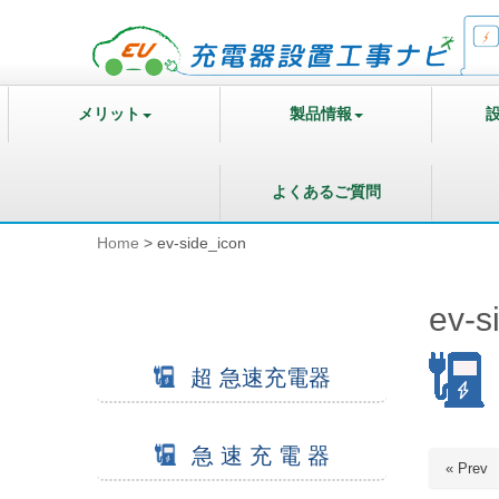
メリット
製品情報
よくあるご質問
Home
>
ev-side_icon
ev-s
超 急速充電器
急 速 充 電 器
« Prev