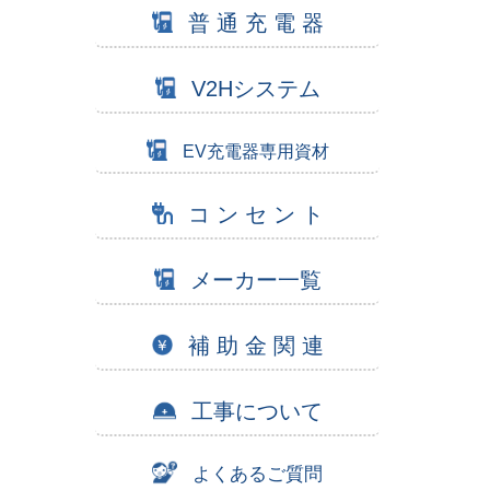
普 通 充 電 器
V2Hシステム
EV充電器専用資材
コ ン セ ン ト
メーカー一覧
補 助 金 関 連
工事について
よくあるご質問