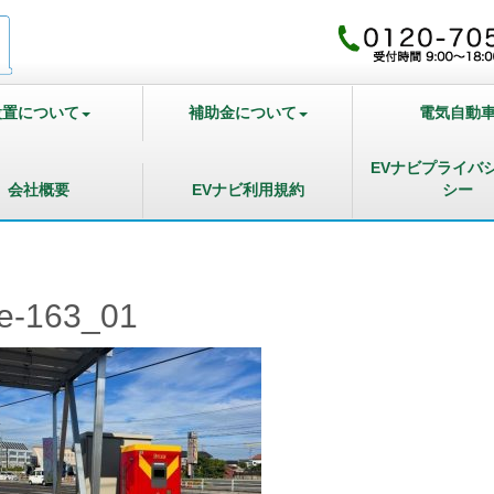
設置について
補助金について
電気自動
EVナビプライバ
会社概要
EVナビ利用規約
シー
e-163_01