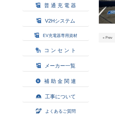
普 通 充 電 器
V2Hシステム
EV充電器専用資材
« Prev
コ ン セ ン ト
メーカー一覧
補 助 金 関 連
工事について
よくあるご質問