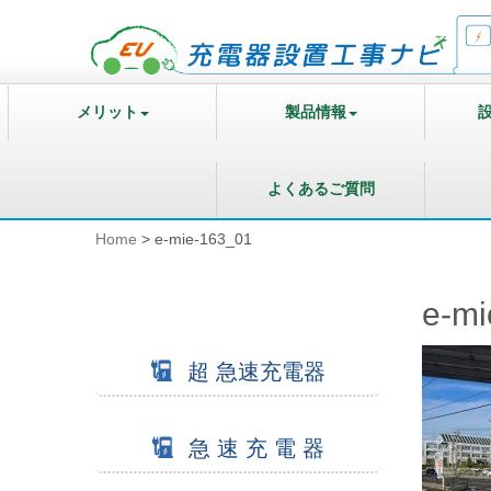
メリット
製品情報
よくあるご質問
Home
>
e-mie-163_01
e-mi
超 急速充電器
急 速 充 電 器