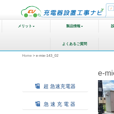
メリット
製品情報
よくあるご質問
Home
>
e-mie-143_02
e-mi
超 急速充電器
急 速 充 電 器