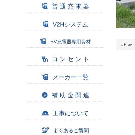
普 通 充 電 器
V2Hシステム
EV充電器専用資材
« Prev
コ ン セ ン ト
メーカー一覧
補 助 金 関 連
工事について
よくあるご質問