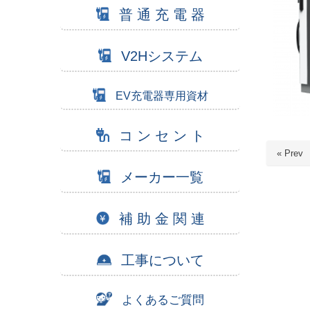
普 通 充 電 器
V2Hシステム
EV充電器専用資材
コ ン セ ン ト
« Prev
メーカー一覧
補 助 金 関 連
工事について
よくあるご質問