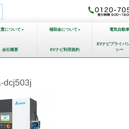
設置について
補助金について
電気自動
EVナビプライバ
会社概要
EVナビ利用規約
シー
a-dcj503j