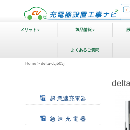
メリット
製品情報
よくあるご質問
Home
>
delta-dcj503j
delt
超 急速充電器
急 速 充 電 器