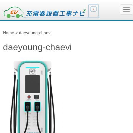
N
a
v
i
g
Home
>
daeyoung-chaevi
a
t
i
daeyoung-chaevi
o
n