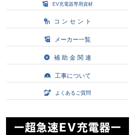
EV充電器専用資材
コ ン セ ン ト
メーカー一覧
補 助 金 関 連
工事について
よくあるご質問