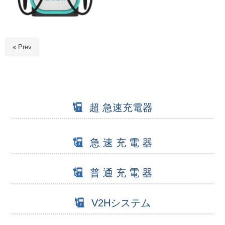
« Prev
超 急速充電器
急 速 充 電 器
普 通 充 電 器
V2Hシステム