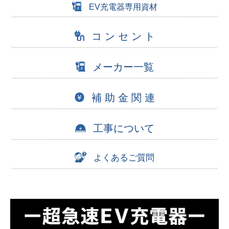
EV充電器専用資材
コ ン セ ン ト
メーカー一覧
補 助 金 関 連
工事について
よくあるご質問