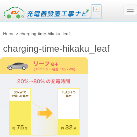
N
a
v
i
g
Home
>
charging-time-hikaku_leaf
a
t
i
charging-time-hikaku_leaf
o
n