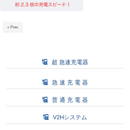
« Prev
超 急速充電器
急 速 充 電 器
普 通 充 電 器
V2Hシステム