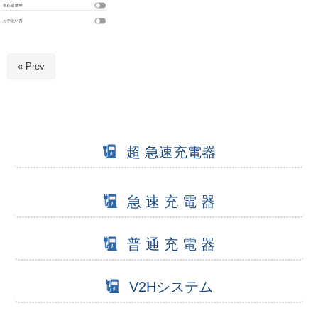
« Prev
超 急速充電器
急 速 充 電 器
普 通 充 電 器
V2Hシステム