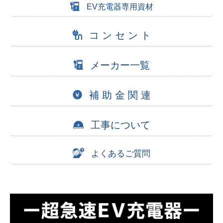
EV充電器専用資材
コ ン セ ン ト
メーカー一覧
補 助 金 関 連
工事について
よくあるご質問