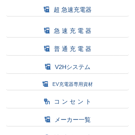
超 急速充電器
急 速 充 電 器
普 通 充 電 器
V2Hシステム
EV充電器専用資材
コ ン セ ン ト
メーカー一覧