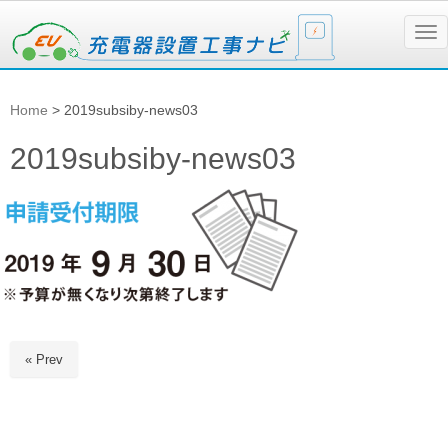
N
a
v
i
g
Home
>
2019subsiby-news03
a
t
i
2019subsiby-news03
o
n
« Prev