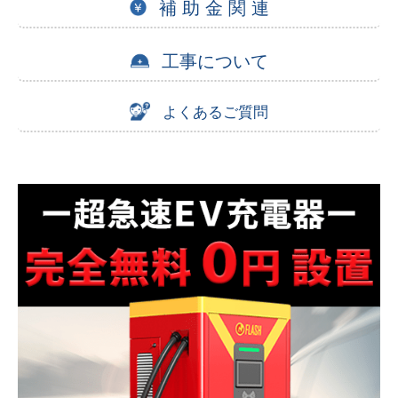
補 助 金 関 連
工事について
よくあるご質問