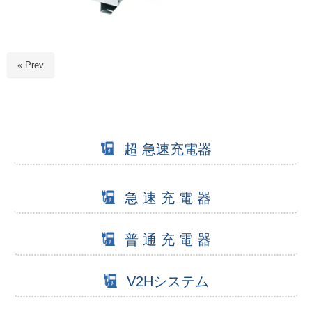
« Prev
超 急速充電器
急 速 充 電 器
普 通 充 電 器
V2Hシステム