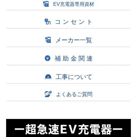
EV充電器専用資材
コ ン セ ン ト
メーカー一覧
補 助 金 関 連
工事について
よくあるご質問