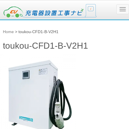
N
a
v
i
g
Home
>
toukou-CFD1-B-V2H1
a
t
i
toukou-CFD1-B-V2H1
o
n