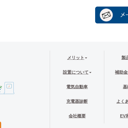
メリット
製
設置について
補助金
電気自動車
基
充電器診断
よく
会社概要
EV