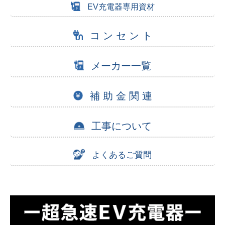
EV充電器専用資材
コ ン セ ン ト
メーカー一覧
補 助 金 関 連
工事について
よくあるご質問