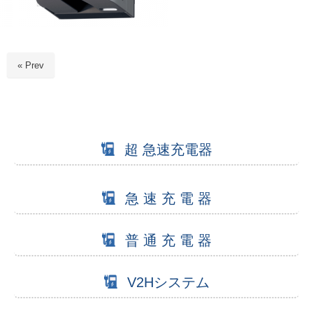
« Prev
超 急速充電器
急 速 充 電 器
普 通 充 電 器
V2Hシステム