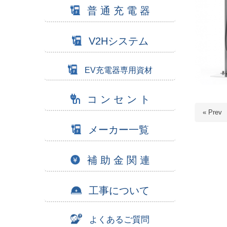
普 通 充 電 器
V2Hシステム
EV充電器専用資材
コ ン セ ン ト
« Prev
メーカー一覧
補 助 金 関 連
工事について
よくあるご質問