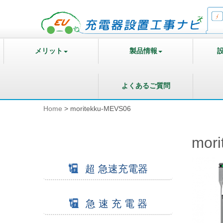
メリット
製品情報
よくあるご質問
Home
>
moritekku-MEVS06
mor
超 急速充電器
急 速 充 電 器