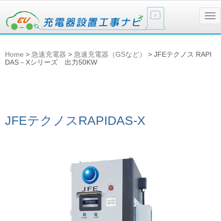
N
a
v
i
g
Home
>
急速充電器
>
急速充電器（GSなど）
>
JFEテクノス RAPI
a
DAS－Xシリーズ 出力50KW
t
i
o
n
JFEテクノス
RAPIDAS-X