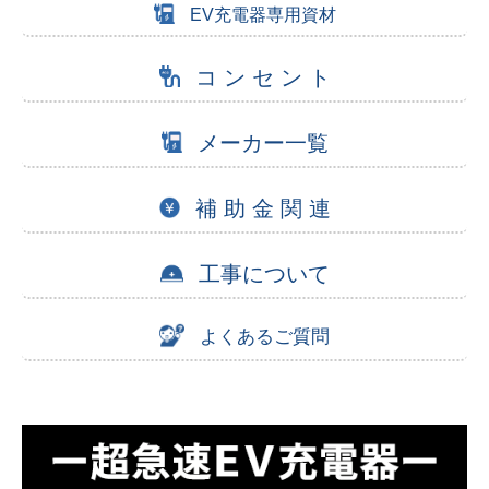
EV充電器専用資材
コ ン セ ン ト
メーカー一覧
補 助 金 関 連
工事について
よくあるご質問