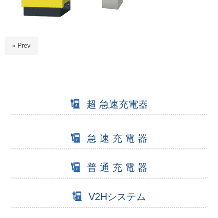
« Prev
超 急速充電器
急 速 充 電 器
普 通 充 電 器
V2Hシステム