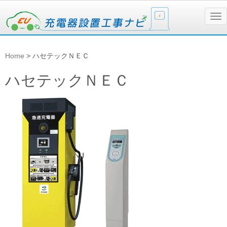
N
a
v
i
g
Home
>
ハセテックＮＥＣ
a
t
i
ハセテックＮＥＣ
o
n