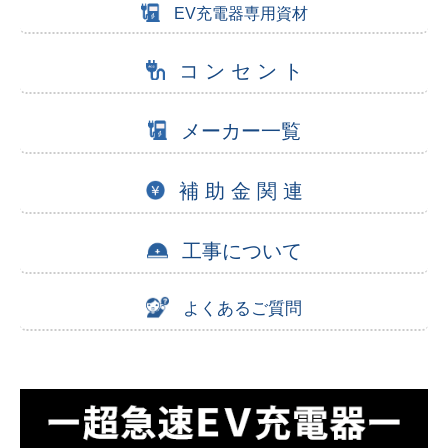
EV充電器専用資材
コ ン セ ン ト
メーカー一覧
補 助 金 関 連
工事について
よくあるご質問