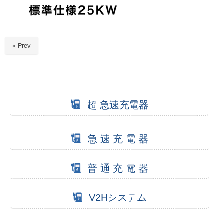
« Prev
超 急速充電器
急 速 充 電 器
普 通 充 電 器
V2Hシステム