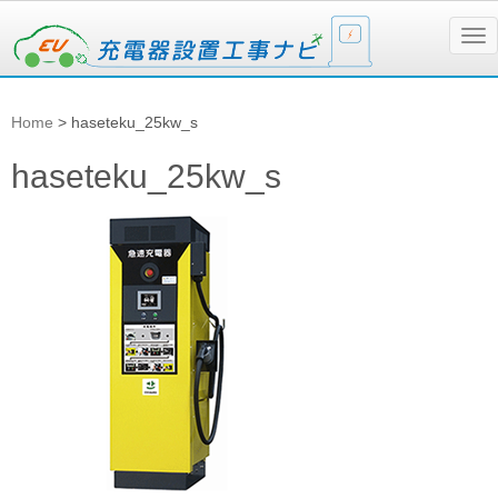
N
a
v
i
g
Home
>
haseteku_25kw_s
a
t
i
haseteku_25kw_s
o
n