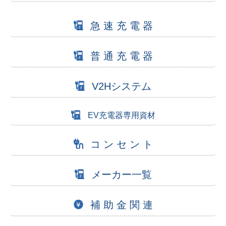
急 速 充 電 器
普 通 充 電 器
V2Hシステム
EV充電器専用資材
コ ン セ ン ト
メーカー一覧
補 助 金 関 連