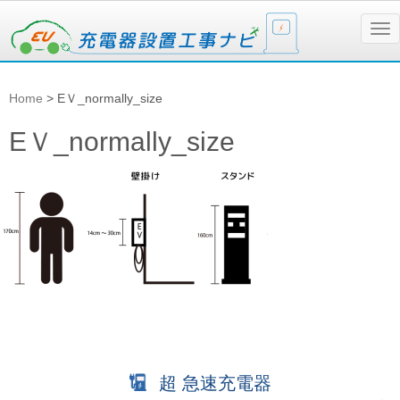
N
a
v
i
g
Home
>
EＶ_normally_size
a
t
i
EＶ_normally_size
o
n
超 急速充電器