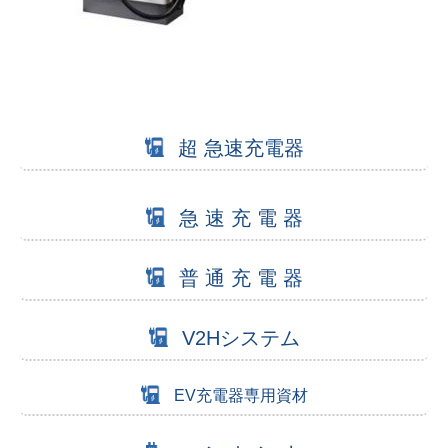
超 急速充電器
急 速 充 電 器
普 通 充 電 器
V2Hシステム
EV充電器専用資材