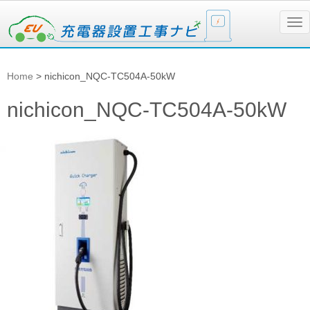
N
a
v
i
g
Home
>
nichicon_NQC-TC504A-50kW
a
t
i
nichicon_NQC-TC504A-50kW
o
n