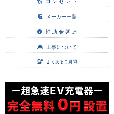
コ ン セ ン ト
メーカー一覧
補 助 金 関 連
工事について
よくあるご質問