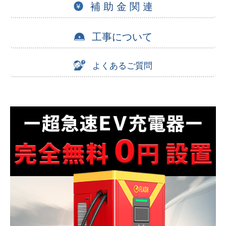
補 助 金 関 連
工事について
よくあるご質問