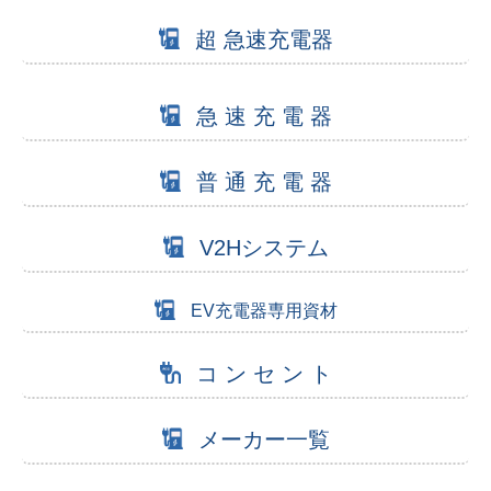
超 急速充電器
急 速 充 電 器
普 通 充 電 器
V2Hシステム
EV充電器専用資材
コ ン セ ン ト
メーカー一覧