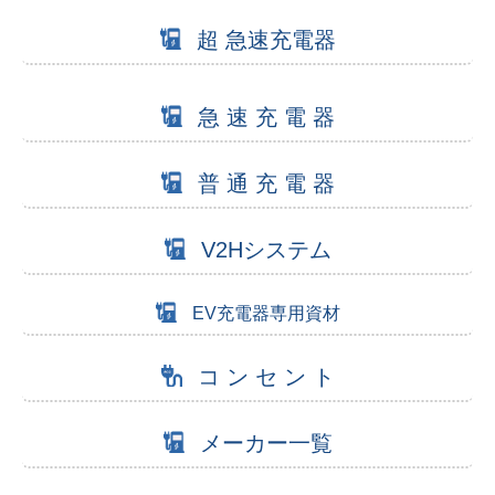
超 急速充電器
急 速 充 電 器
普 通 充 電 器
V2Hシステム
EV充電器専用資材
コ ン セ ン ト
メーカー一覧