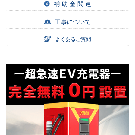
補 助 金 関 連
工事について
よくあるご質問