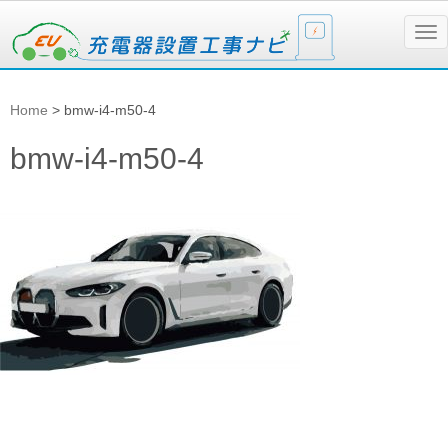
N
a
v
i
g
Home
>
bmw-i4-m50-4
a
t
i
bmw-i4-m50-4
o
n