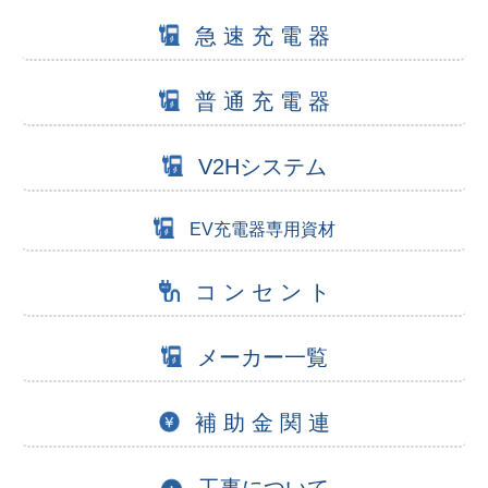
急 速 充 電 器
普 通 充 電 器
V2Hシステム
EV充電器専用資材
コ ン セ ン ト
メーカー一覧
補 助 金 関 連