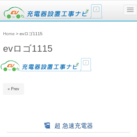
N
a
v
i
g
Home
>
evロゴ1115
a
t
i
evロゴ1115
o
n
« Prev
超 急速充電器