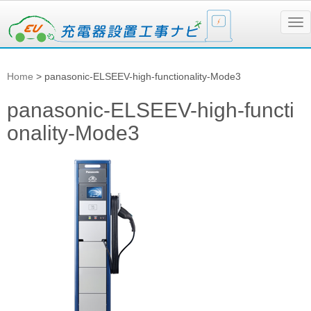
N
a
v
i
g
Home
>
panasonic-ELSEEV-high-functionality-Mode3
a
t
i
panasonic-ELSEEV-high-functi
o
n
onality-Mode3