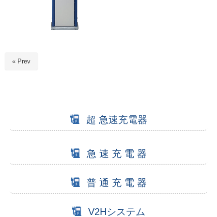
« Prev
超 急速充電器
急 速 充 電 器
普 通 充 電 器
V2Hシステム