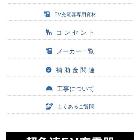
EV充電器専用資材
コ ン セ ン ト
メーカー一覧
補 助 金 関 連
工事について
よくあるご質問