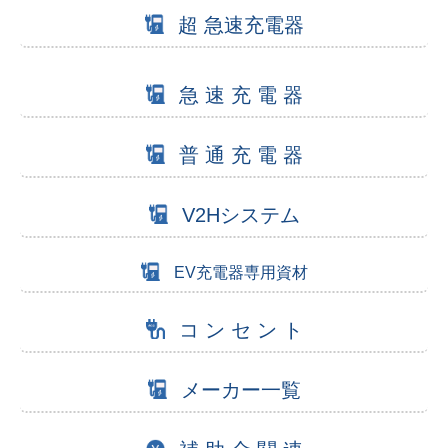
超 急速充電器
急 速 充 電 器
普 通 充 電 器
V2Hシステム
EV充電器専用資材
コ ン セ ン ト
メーカー一覧