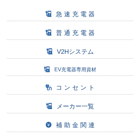
急 速 充 電 器
普 通 充 電 器
V2Hシステム
EV充電器専用資材
コ ン セ ン ト
メーカー一覧
補 助 金 関 連