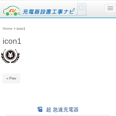
N
a
v
i
g
Home
>
icon1
a
t
i
icon1
o
n
« Prev
超 急速充電器