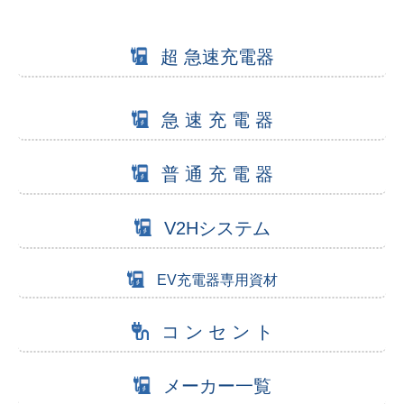
超 急速充電器
急 速 充 電 器
普 通 充 電 器
V2Hシステム
EV充電器専用資材
コ ン セ ン ト
メーカー一覧