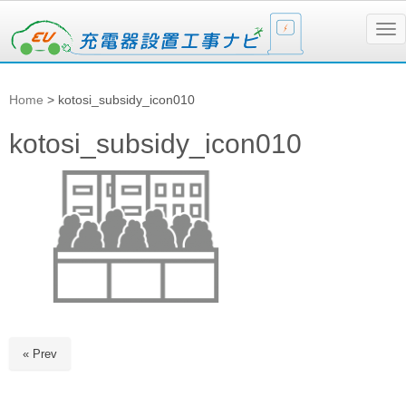
N
a
v
i
g
Home
>
kotosi_subsidy_icon010
a
t
i
kotosi_subsidy_icon010
o
n
« Prev