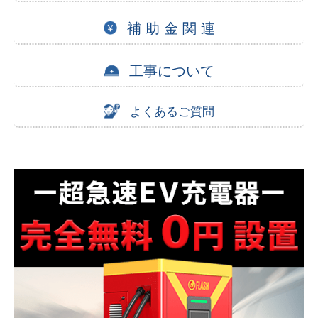
補 助 金 関 連
工事について
よくあるご質問