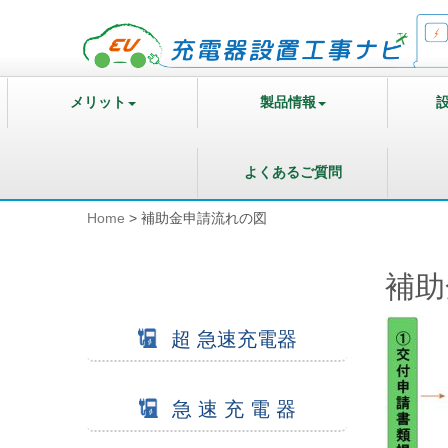
メリット
製品情報
よくあるご質問
Home
>
補助金申請流れの図
補助
超 急速充電器
急 速 充 電 器