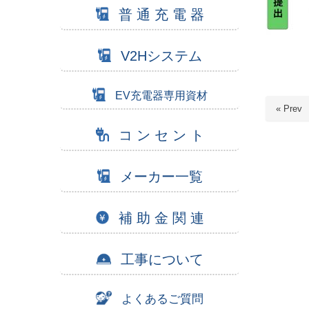
普 通 充 電 器
V2Hシステム
EV充電器専用資材
« Prev
コ ン セ ン ト
メーカー一覧
補 助 金 関 連
工事について
よくあるご質問